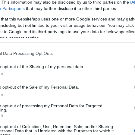
Bol
megszületett ötletre, rajzra van időm aludni egyet
. This information may also be disclosed by us to third parties on the
IA
 elővenni, átrajzolni: ez mindegyik rajznak jót
Participants
that may further disclose it to other third parties.
Cable 
Comics
 that this website/app uses one or more Google services and may gath
Dave's
including but not limited to your visit or usage behaviour. You may click 
jzol meg, honnan meríti ezeket? Szokott attól
Fantas
 to Google and its third-party tags to use your data for below specifi
Képreg
olt már, hogy azon kapta magát, hogy amit
ogle consent section.
Képre
, ha volt ilyen, hogy elkerülendő vagy belefér?
Nagyma
l Data Processing Opt Outs
Trillia
én van bennem és mivel beszűkült szakbarbár
V26 Ké
nem foglalkozik, volt is időm megrajzolni
o opt-out of the Sharing of my personal data.
, hogy talán ismétlem magam, hiszen tudom
In
Inf
Rajzkompozíció, egy-egy élethelyzet a rajzon, a
dnek. A Hacsek és Sajó is csupa ismétlés. (Tudja
o opt-out of the Sale of my Personal Data.
alfabét
etben ülnek az asztalnál és beszélnek. Unalmas?
In
kiállítá
A sablon sokszor megkönnyíti a poén
korcsm
to opt-out of processing my Personal Data for Targeted
t újra elővenni: hát az már más. Ezt tudtommal
ing.
külföl
In
e van még új ötlet a poénzsákban. Persze már a
pályáza
Lehetséges, hogy újra felbukkanhatnak új
szervez
o opt-out of Collection, Use, Retention, Sale, and/or Sharing
rt a témák, humorszerkesztés, rajzi stílus azért
ersonal Data that Is Unrelated with the Purposes for which it
lected.