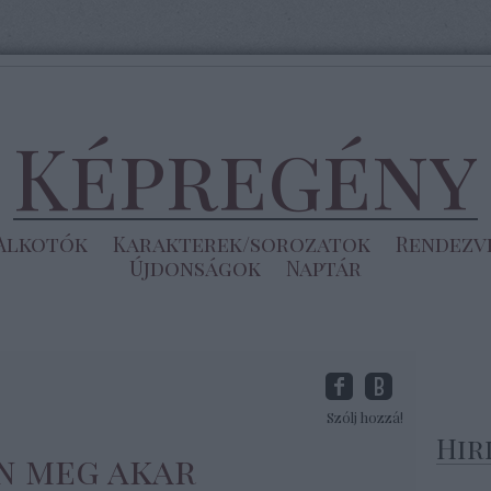
Képregény
Alkotók
Karakterek/sorozatok
Rendezv
Újdonságok
Naptár
Szólj hozzá!
Hir
n meg akar