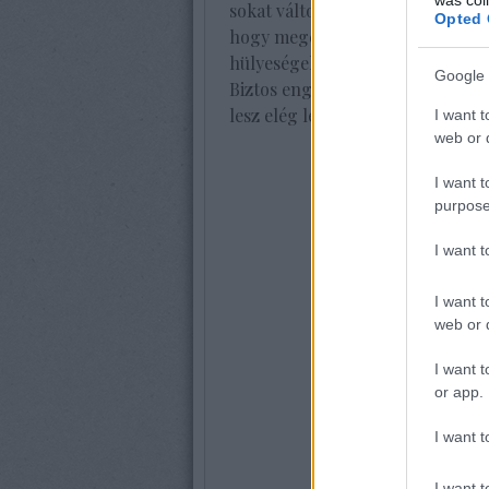
sokat változnak az évek alatt. E
Opted 
hogy megélne ma is. (Kivéve pers
hülyeségeket, amiket mindig is job
Google 
Biztos engem is elér az öregedő 
lesz elég lelki erő az ismerősei
I want t
web or d
I want t
purpose
I want 
I want t
web or d
I want t
or app.
I want t
I want t