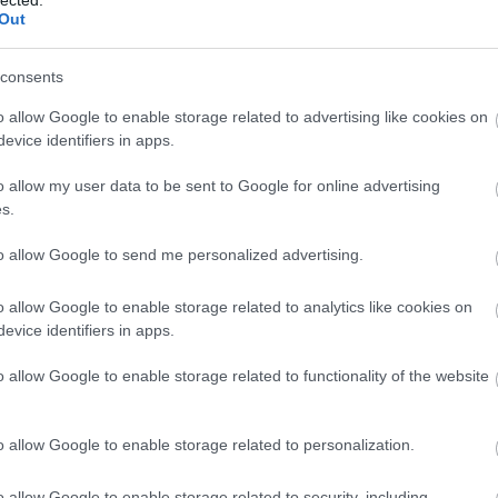
gy kilencvenes évekbeli poén már nem biztos,
MKS
Out
ze az idióta örök-vicceket, a tulajdonképpeni
ban tiszteltem a közéleti, politikai vicceknél.)
consents
alkotók csapdája, az ihlettelenség, és remélem,
mben ahhoz, hogy rám szóljanak: abbahagyni.
o allow Google to enable storage related to advertising like cookies on
evice identifiers in apps.
o allow my user data to be sent to Google for online advertising
s.
to allow Google to send me personalized advertising.
o allow Google to enable storage related to analytics like cookies on
evice identifiers in apps.
o allow Google to enable storage related to functionality of the website
o allow Google to enable storage related to personalization.
o allow Google to enable storage related to security, including