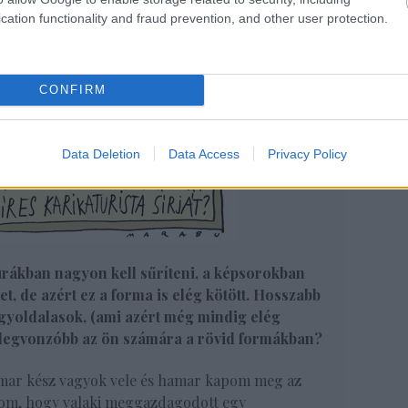
cation functionality and fraud prevention, and other user protection.
CONFIRM
Data Deletion
Data Access
Privacy Policy
túrákban nagyon kell sűríteni, a képsorokban
et, de azért ez a forma is elég kötött. Hosszabb
gyoldalasok, (ami azért még mindig elég
a legvonzóbb az ön számára a rövid formákban?
mar kész vagyok vele és hamar kapom meg az
llom, hogy valaki meggazdagodott egy