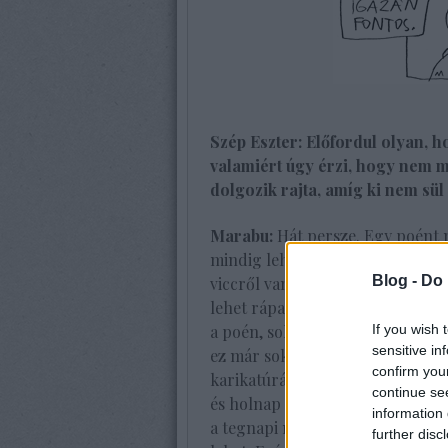
Szép Eszter: Előfordul olyan, h
valamiért úgy érzi, hogy nem m
dolgozik rajta, amíg ki nem sül
Marabu:
Hát persze. Egy poént n
mindig lehet javítgatni. Az olvas
Blog -
Do 
viccről van szó, valamelyest utal
lehet rápattintani a csattanót. 
If you wish 
a poén, sokat kell igazgatni, újr
sensitive in
ez már sokszor fejben lejátszódi
confirm you
karikatúrákkal az, hogy ma jött 
continue se
és holnap megjelenik. Aztán ami
information 
a tegnapi munkámat, látom, hol 
further disc