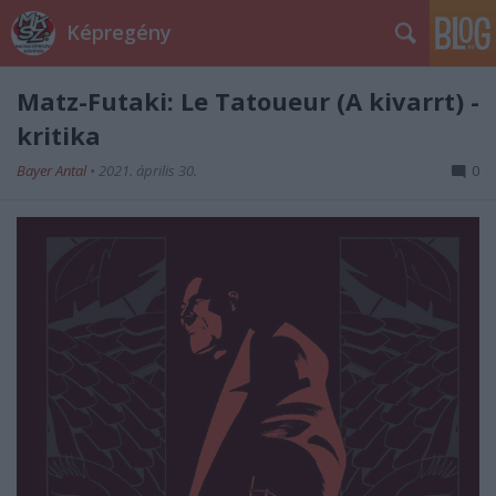
Képregény
Matz-Futaki: Le Tatoueur (A kivarrt) -
kritika
Bayer Antal
•
2021. április 30.
0