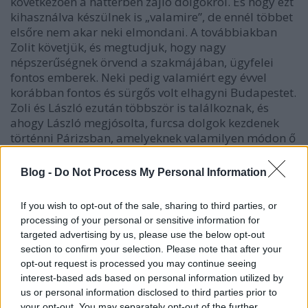
következően a háttérben zajló dolgokról. És hogy ezt
kihasználva készülnek is „valamire”, de ennél többet
elsőre nem akar neki elmondani. A továbbiakban
Zolit követjük, és megtudjuk, hogy nagy
népszerűségnek örvend a szakmájában, ügyfelei
fontos emberek. Neki pedig valamiért egy évvel
korábban fontos és sürgős volt elhagyni Budapestet.
Zoli és László ezután többször is találkoznak, és
ahogy László megjósolta, furcsa dolgok kezdenek
történni Párizsban, amelyeknek valamilyen módon ő
is részese, és amelyekbe valamilyen oknál fogva bele
akarja vonni új magyar ismerősét is.
Blog -
Do Not Process My Personal Information
If you wish to opt-out of the sale, sharing to third parties, or
processing of your personal or sensitive information for
targeted advertising by us, please use the below opt-out
section to confirm your selection. Please note that after your
opt-out request is processed you may continue seeing
interest-based ads based on personal information utilized by
us or personal information disclosed to third parties prior to
your opt-out. You may separately opt-out of the further