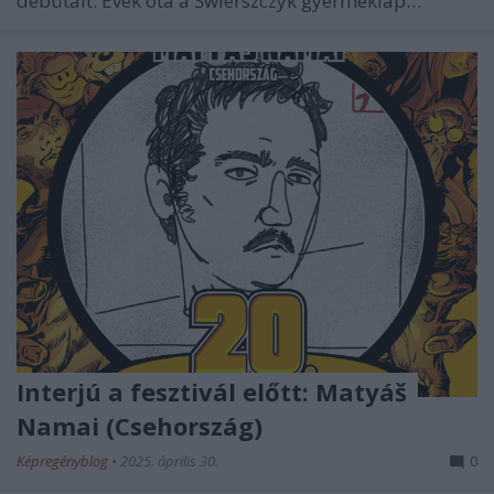
debütált. Évek óta a Świerszczyk gyermeklap…
Interjú a fesztivál előtt: Matyáš
Namai (Csehország)
Képregényblog
•
2025. április 30.
0