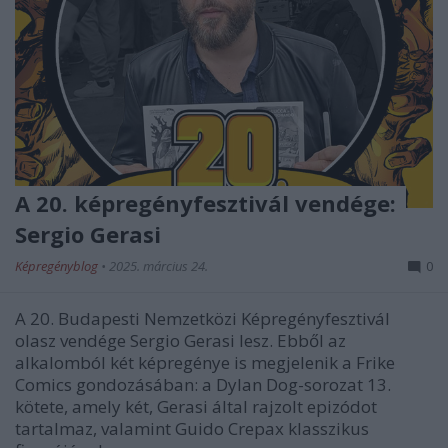
A 20. képregényfesztivál vendége:
Sergio Gerasi
Képregényblog
•
2025. március 24.
0
A 20. Budapesti Nemzetközi Képregényfesztivál
olasz vendége Sergio Gerasi lesz. Ebből az
alkalomból két képregénye is megjelenik a Frike
Comics gondozásában: a Dylan Dog-sorozat 13.
kötete, amely két, Gerasi által rajzolt epizódot
tartalmaz, valamint Guido Crepax klasszikus