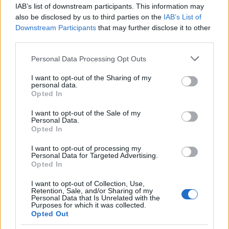
IAB’s list of downstream participants. This information may
also be disclosed by us to third parties on the
IAB’s List of
Downstream Participants
that may further disclose it to other
A 20. Képregényfesztivál vendége:
third parties.
Matyáš Namai
Please note that this website/app uses one or more Google
Personal Data Processing Opt Outs
Képregényblog
•
2025. április 28.
0
services and may gather and store information including but
not limited to your visit or usage behaviour. You may click to
I want to opt-out of the Sharing of my
personal data.
grant or deny consent to Google and its third-party tags to
A 20. Budapesti Nemzetközi Képregényfesztivál cseh
Opted In
use your data for below specified purposes in below Google
vendége Matyáš Namai lesz. Matyáš Namai (sz.
consent section.
1993) grafikus tervezést tanult a prágai Reklámipari
I want to opt-out of the Sale of my
Personal Data.
és Művészeti Főiskolán, és már ekkor erősen
Opted In
fókuszált a képregényekre. Pályája elején olyan
magazinoknak készített képregényt, mint az ABC és
I want to opt-out of processing my
Personal Data for Targeted Advertising.
a…
Opted In
I want to opt-out of Collection, Use,
Retention, Sale, and/or Sharing of my
Personal Data that Is Unrelated with the
Purposes for which it was collected.
Opted Out