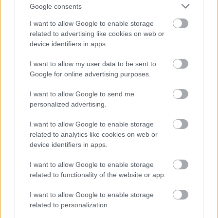
Google consents
I want to allow Google to enable storage
related to advertising like cookies on web or
device identifiers in apps.
I want to allow my user data to be sent to
Google for online advertising purposes.
I want to allow Google to send me
Interjú fesztivál előtt: Sergio Gerasi
personalized advertising.
(Olaszország)
I want to allow Google to enable storage
related to analytics like cookies on web or
Képregényblog
•
2025. április 28.
0
device identifiers in apps.
A 20. Budapesti Nemzetközi Képregényfesztivál
I want to allow Google to enable storage
olasz vendége Sergio Gerasi lesz. A fesztivál előtt az
related to functionality of the website or app.
alkotóval magyarországi kiadója, a Frike Comics
készített online interjút. Frike Comics: Kedves Sergio,
I want to allow Google to enable storage
köszönjük, hogy válaszolsz néhány interjúkérdésre.
related to personalization.
Először is: mikor született meg a…