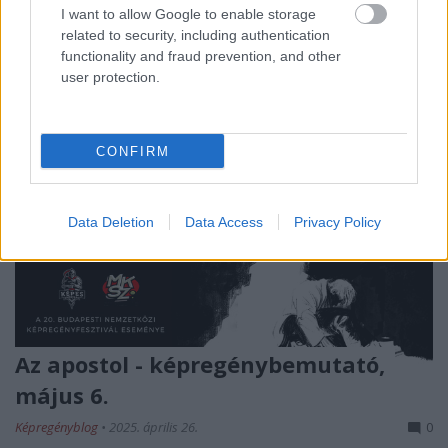
I want to allow Google to enable storage
related to security, including authentication
functionality and fraud prevention, and other
user protection.
CONFIRM
Data Deletion
Data Access
Privacy Policy
Az apostol - képregénybemutató,
május 6.
Képregényblog
•
2025. április 26.
0