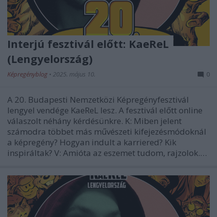
Interjú fesztivál előtt: KaeReL
(Lengyelország)
Képregényblog
•
2025. május 10.
0
A 20. Budapesti Nemzetközi Képregényfesztivál
lengyel vendége KaeReL lesz. A fesztivál előtt online
válaszolt néhány kérdésünkre. K: Miben jelent
számodra többet más művészeti kifejezésmódoknál
a képregény? Hogyan indult a karriered? Kik
inspiráltak? V: Amióta az eszemet tudom, rajzolok.…