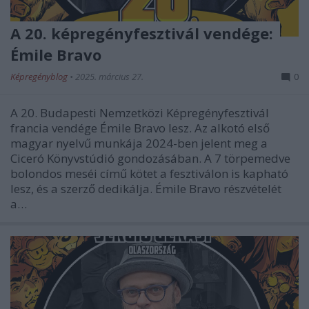
A 20. képregényfesztivál vendége:
Émile Bravo
Képregényblog
•
2025. március 27.
0
A 20. Budapesti Nemzetközi Képregényfesztivál
francia vendége Émile Bravo lesz. Az alkotó első
magyar nyelvű munkája 2024-ben jelent meg a
Ciceró Könyvstúdió gondozásában. A 7 törpemedve
bolondos meséi című kötet a fesztiválon is kapható
lesz, és a szerző dedikálja. Émile Bravo részvételét
a…