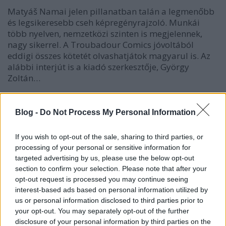
Matyáš Namai jelen pillanatban talán a legmenőbb
és legsikeresebb cseh képregényrajzoló. Munkái
több nyelven, nemzetközi szinten is megjelennek,
nagy sikerrel. A Troubadour Comics jóvoltából
eddigi összes kötetét olvashatjátok magyarul is. Az
alábbi interjút is a kiadó szerkesztője, György
Zoltán…
Blog -
Do Not Process My Personal Information
If you wish to opt-out of the sale, sharing to third parties, or
processing of your personal or sensitive information for
targeted advertising by us, please use the below opt-out
section to confirm your selection. Please note that after your
opt-out request is processed you may continue seeing
interest-based ads based on personal information utilized by
us or personal information disclosed to third parties prior to
your opt-out. You may separately opt-out of the further
disclosure of your personal information by third parties on the