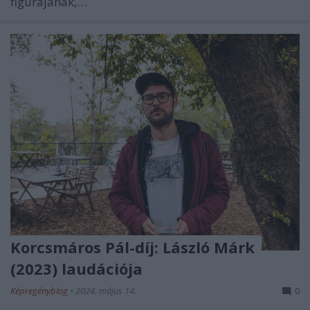
figurájának,…
Korcsmáros Pál-díj: László Márk
(2023) laudációja
Képregényblog
•
2024. május 14.
0