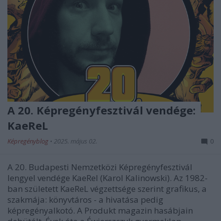
A 20. Képregényfesztivál vendége:
KaeReL
Képregényblog
•
2025. május 02.
0
A 20. Budapesti Nemzetközi Képregényfesztivál
lengyel vendége KaeRel (Karol Kalinowski). Az 1982-
ban született KaeReL végzettsége szerint grafikus, a
szakmája: könyvtáros - a hivatása pedig
képregényalkotó. A Produkt magazin hasábjain